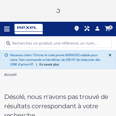
place
handyman
person
shopping_cart
0
G
×
Nouveau client ? Entrez le code promo BIENV202 valable pour
info
votre 1ère commande et bénéficiez de 20€ HT de réduction dès
200€ d'achat HT.
|
En savoir plus
Accueil
Désolé, nous n'avons pas trouvé de
résultats correspondant à votre
recherche