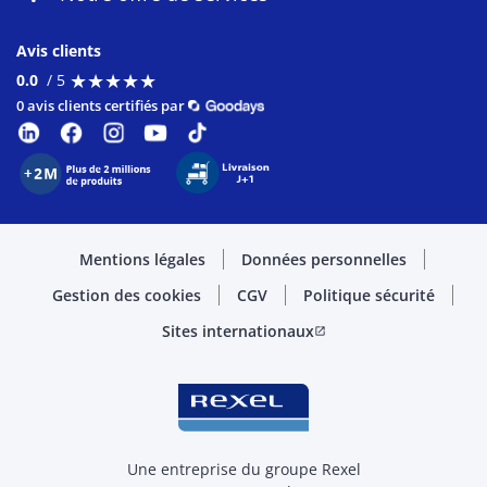
Avis clients
★
★
★
★
★
★
★
★
★
★
0.0
/ 5
0 avis clients certifiés par
Mentions légales
Données personnelles
Gestion des cookies
CGV
Politique sécurité
Sites internationaux
open_in_new
Une entreprise du groupe Rexel