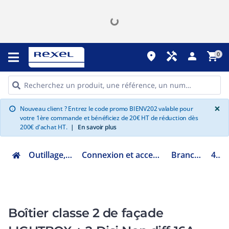
place
handyman
person
shopping_cart
0
G
×
Nouveau client ? Entrez le code promo BIENV202 valable pour
info
votre 1ère commande et bénéficiez de 20€ HT de réduction dès
200€ d'achat HT.
|
En savoir plus
Outillage, mesure et fixation
Connexion et accessoires d'installation électrique
Branchement aérien
48941
Boîtier classe 2 de façade