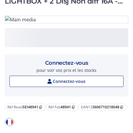
LIGHTBOX + 2 Disj Non diff 16A -
Beige
Connectez-vous
pour voir vos prix et les stocks
Connectez-vous
Réf Rexel
SEI48941
Réf Fab
48941
EAN13
3606710218048
content_copy
content_copy
content_copy