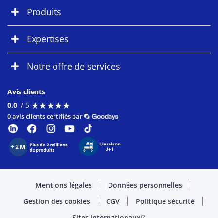
Produits
Expertises
Notre offre de services
Avis clients
★
★
★
★
★
★
★
★
★
★
0.0
/ 5
0 avis clients certifiés par
Mentions légales
Données personnelles
Gestion des cookies
CGV
Politique sécurité
Sites internationaux
open_in_new