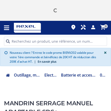
place
handyman
person
shopping_cart
0
G
×
Nouveau client ? Entrez le code promo BIENV202 valable pour
info
votre 1ère commande et bénéficiez de 20€ HT de réduction dès
200€ d'achat HT.
|
En savoir plus
Outillage, mesure et fixation
Electroportatif
Batterie et accessoire électroportatif
054348
MANDRIN SERRAGE MANUEL