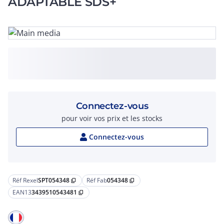
ADAPTABLE SDS+
Connectez-vous
pour voir vos prix et les stocks
Connectez-vous
Réf Rexel
SPT054348
Réf Fab
054348
content_copy
content_copy
EAN13
3439510543481
content_copy