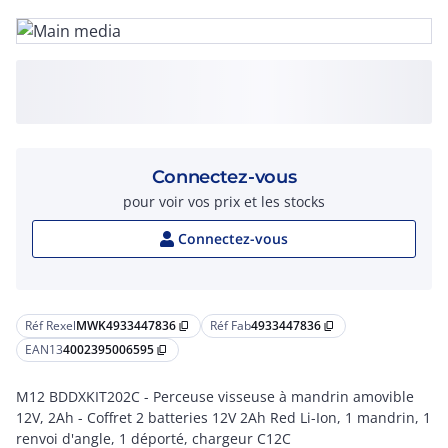
Connectez-vous
pour voir vos prix et les stocks
Connectez-vous
Réf Rexel
MWK4933447836
Réf Fab
4933447836
content_copy
content_copy
EAN13
4002395006595
content_copy
M12 BDDXKIT202C - Perceuse visseuse à mandrin amovible
12V, 2Ah - Coffret 2 batteries 12V 2Ah Red Li-Ion, 1 mandrin, 1
renvoi d'angle, 1 déporté, chargeur C12C