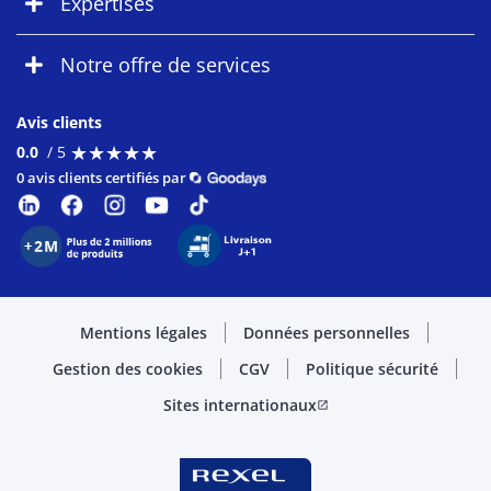
Expertises
Notre offre de services
Avis clients
★
★
★
★
★
★
★
★
★
★
0.0
/ 5
0 avis clients certifiés par
Mentions légales
Données personnelles
Gestion des cookies
CGV
Politique sécurité
Sites internationaux
open_in_new