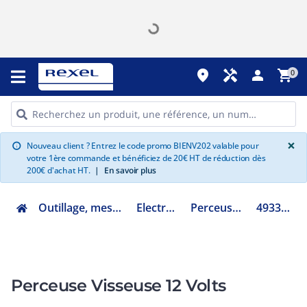
place
handyman
person
shopping_cart
0
G
×
Nouveau client ? Entrez le code promo BIENV202 valable pour
info
votre 1ère commande et bénéficiez de 20€ HT de réduction dès
200€ d'achat HT.
|
En savoir plus
Outillage, mesure et fixation
Electroportatif
Perceuse-visseuse
4933447836
Perceuse Visseuse 12 Volts