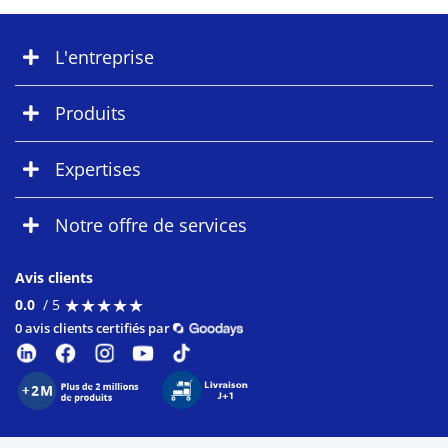
L'entreprise
Produits
Expertises
Notre offre de services
Avis clients
★
★
★
★
★
★
★
★
★
★
0.0
/ 5
0 avis clients certifiés par