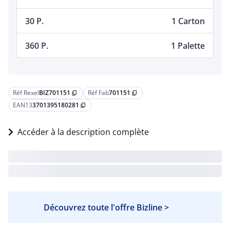
30 P.
1 Carton
360 P.
1 Palette
Réf Rexel
BIZ701151
Réf Fab
701151
content_copy
content_copy
EAN13
3701395180281
content_copy
Accéder à la description complète
Découvrez toute l'offre Bizline >