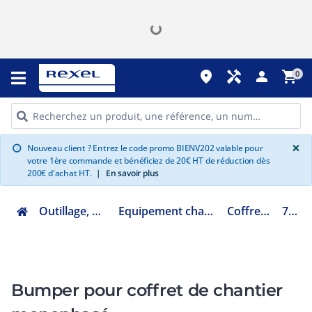
place
handyman
person
shopping_cart
0
G
×
Nouveau client ? Entrez le code promo BIENV202 valable pour
info
votre 1ère commande et bénéficiez de 20€ HT de réduction dès
200€ d'achat HT.
|
En savoir plus
Outillage, mesure et fixation
Equipement chantier, atelier et véhicule
Coffret de chantier
701151
Bumper pour coffret de chantier