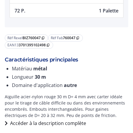
72 P.
1 Palette
Réf Rexel
BIZ760047
Réf Fab
760047
content_copy
content_copy
EAN13
3701395102498
content_copy
Caractéristiques principales
Matériau
métal
Longueur
30
m
Domaine d'application
autre
Aiguille acier-nylon rouge 30 m D= 4 mm avec carter idéale
pour le tirage de câble difficile ou dans des environnements
encombrés. Embouts interchangeables. Pour gaines
électriques de D= 20 à 32 mm. Peu de points de friction.
Accéder à la description complète