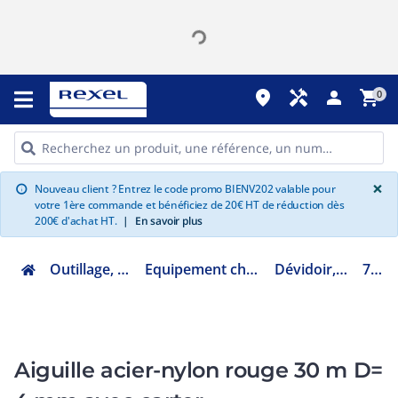
place
handyman
person
shopping_cart
0
G
×
Nouveau client ? Entrez le code promo BIENV202 valable pour
info
votre 1ère commande et bénéficiez de 20€ HT de réduction dès
200€ d'achat HT.
|
En savoir plus
Outillage, mesure et fixation
Equipement chantier, atelier et véhicule
Dévidoir, tirage câble et fil
760047
Aiguille acier-nylon rouge 30 m D=