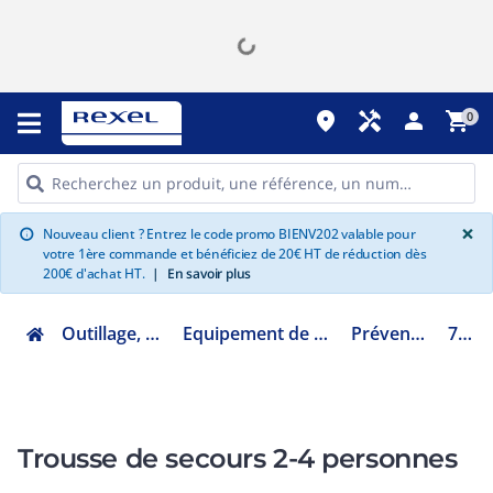
place
handyman
person
shopping_cart
0
G
×
Nouveau client ? Entrez le code promo BIENV202 valable pour
info
votre 1ère commande et bénéficiez de 20€ HT de réduction dès
200€ d'achat HT.
|
En savoir plus
Outillage, mesure et fixation
Equipement de protection et de sécurité
Prévention et sécurité
771024
Trousse de secours 2-4 personnes