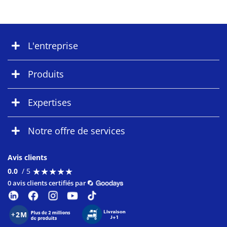
L'entreprise
Produits
Expertises
Notre offre de services
Avis clients
★
★
★
★
★
★
★
★
★
★
0.0
/ 5
0 avis clients certifiés par