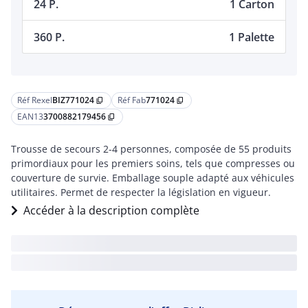
24 P.
1 Carton
360 P.
1 Palette
Réf Rexel
BIZ771024
Réf Fab
771024
content_copy
content_copy
EAN13
3700882179456
content_copy
Trousse de secours 2-4 personnes, composée de 55 produits
primordiaux pour les premiers soins, tels que compresses ou
couverture de survie. Emballage souple adapté aux véhicules
utilitaires. Permet de respecter la législation en vigueur.
Accéder à la description complète