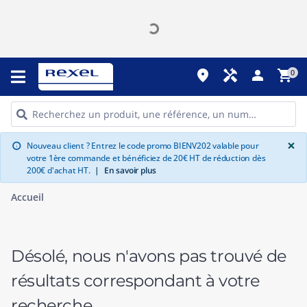
place
handyman
person
shopping_cart
0
G
×
Nouveau client ? Entrez le code promo BIENV202 valable pour
info
votre 1ère commande et bénéficiez de 20€ HT de réduction dès
200€ d'achat HT.
|
En savoir plus
Accueil
Désolé, nous n'avons pas trouvé de
résultats correspondant à votre
recherche