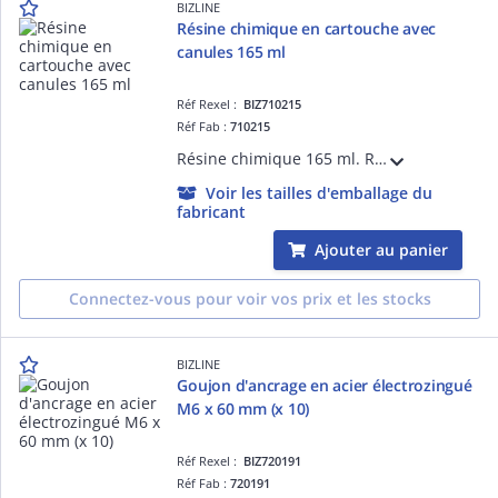
BIZLINE
Résine chimique en cartouche avec
canules 165 ml
Réf Rexel :
BIZ710215
Réf Fab :
710215
Résine chimique 165 ml. Résine à base de polyester sans styrène. Cartouche livrée avec canule. S'utilise sans poussoir. Application : tiges filetées, anneau ou crochet, douille d'ancrage, gond de volet, etc.
Voir les tailles d'emballage du
fabricant
Ajouter au panier
Connectez-vous pour voir vos prix et les stocks
BIZLINE
Goujon d'ancrage en acier électrozingué
M6 x 60 mm (x 10)
Réf Rexel :
BIZ720191
Réf Fab :
720191