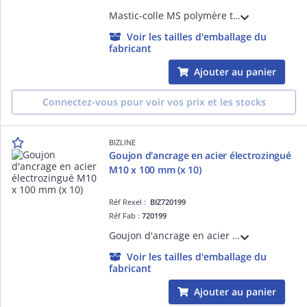
Mastic-colle MS polymère transparent 300 ml. Adhère sur la plupart des supports du bâtiment pour faire des joints étanches et collages souples sur une multitude de matériaux (bois, carrelage, céramique, acier, cuivre etc.). Peut se peindre.
Voir les tailles d'emballage du
fabricant
Ajouter au panier
Connectez-vous pour voir vos prix et les stocks
BIZLINE
Goujon d'ancrage en acier électrozingué
M10 x 100 mm (x 10)
Réf Rexel :
BIZ720199
Réf Fab :
720199
Goujon d'ancrage en acier électrozingué M10 x 100 mm (x 10) pour fixation lourde dans les matériaux pleins. Écrou et rondelle prémontés. Distance au bord, entraxe et épaisseur minimum du support faible. Profondeur d'ancrage réduite.
Voir les tailles d'emballage du
fabricant
Ajouter au panier