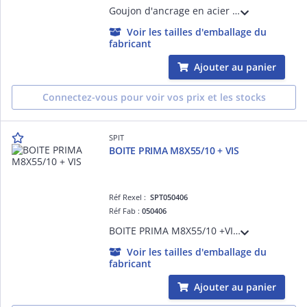
Goujon d'ancrage en acier électrozingué M6 x 45 mm (x 10) pour fixation lourde dans les matériaux pleins. Écrou et rondelle prémontés. Distance au bord, entraxe et épaisseur minimum du support faible. Profondeur d'ancrage réduite.
Voir les tailles d'emballage du
fabricant
Ajouter au panier
Connectez-vous pour voir vos prix et les stocks
SPIT
BOITE PRIMA M8X55/10 + VIS
Réf Rexel :
SPT050406
Réf Fab :
050406
BOITE PRIMA M8X55/10 +VIS /BT25
Voir les tailles d'emballage du
fabricant
Ajouter au panier