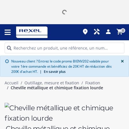
place
handyman
person
shopping_cart
0
G
×
Nouveau client ? Entrez le code promo BIENV202 valable pour
info
votre 1ère commande et bénéficiez de 20€ HT de réduction dès
200€ d'achat HT.
|
En savoir plus
Accueil
Outillage, mesure et fixation
Fixation
Cheville métallique et chimique fixation lourde
Cheville métallique et chimique