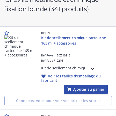
fixation lourde
(341 produits)
BIZLINE
Kit de scellement chimique cartouche
165 ml + accessoires
Réf Rexel :
BIZ710216
Réf Fab :
710216
Kit de scellement chimique 165 ml composé de 1 cartouche de résine chimique 170 ml, 2 canules, 4 tamis 16 x 85 mm, 4 tiges filetées 10 x 110, 4 écrous plastiques, 4 écrous acier, 4 rondelles acier. Durée de vie : 12 mois.
Voir les tailles d'emballage du
fabricant
Ajouter au panier
Connectez-vous pour voir vos prix et les stocks
BIZLINE