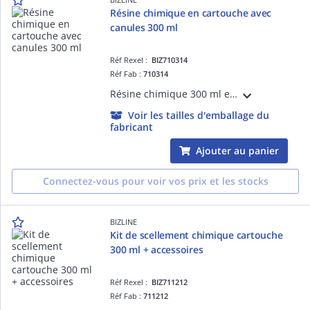
Résine chimique en cartouche avec
canules 300 ml
Réf Rexel :
BIZ710314
Réf Fab :
710314
Résine chimique 300 ml epoxy acrylate sans styrène. Cartouche livrée avec canule. Application : tiges filetées, anneau ou crochet, douille d'ancrage, gond de volet, etc. Compatible BIZ 710 214 et BIZ 710 320.
Voir les tailles d'emballage du
fabricant
Ajouter au panier
Connectez-vous pour voir vos prix et les stocks
BIZLINE
Kit de scellement chimique cartouche
300 ml + accessoires
Réf Rexel :
BIZ711212
Réf Fab :
711212