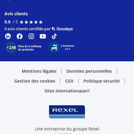
Avis clients
★
★
★
★
★
★
★
★
★
★
0.0
/ 5
0 avis clients certifiés par
Mentions légales
Données personnelles
Gestion des cookies
CGV
Politique sécurité
Sites internationaux
open_in_new
Une entreprise du groupe Rexel