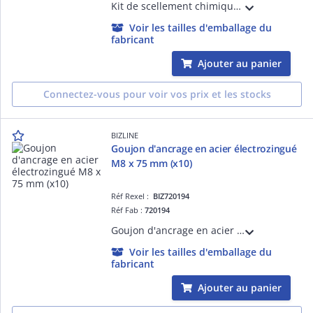
Kit de scellement chimique 300 ml composé de 1 cartouche de résine chimique 300 ml, 2 canules, 4 tamis 16 x 130 mm, 4 tiges filetées 10 x 160, 4 écrous plastique, 4 écrous acier, 4 rondelles acier. Durée de vie : 12 mois.
Voir les tailles d'emballage du
fabricant
Ajouter au panier
Connectez-vous pour voir vos prix et les stocks
BIZLINE
Goujon d'ancrage en acier électrozingué
M8 x 75 mm (x10)
Réf Rexel :
BIZ720194
Réf Fab :
720194
Goujon d'ancrage en acier électrozingué M8 x 60 mm (x 10) pour fixation lourde dans les matériaux pleins. Écrou et rondelle prémontés. Distance au bord, entraxe et épaisseur minimum du support faible. Profondeur d'ancrage réduite.
Voir les tailles d'emballage du
fabricant
Ajouter au panier