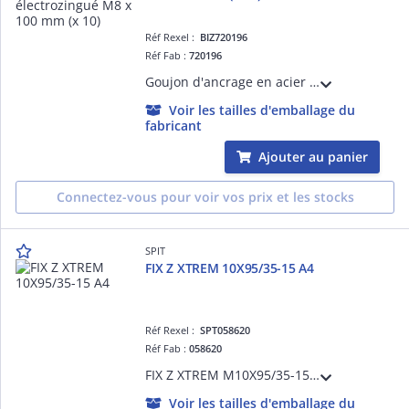
Réf Rexel :
BIZ720196
Réf Fab :
720196
Goujon d'ancrage en acier électrozingué M8 x 90mm (x 10) pour fixation lourde dans les matériaux pleins. Écrou et rondelle prémontés. Distance au bord, entraxe et épaisseur minimum du support faible. Profondeur d'ancrage réduite.
Voir les tailles d'emballage du
fabricant
Ajouter au panier
Connectez-vous pour voir vos prix et les stocks
SPIT
FIX Z XTREM 10X95/35-15 A4
Réf Rexel :
SPT058620
Réf Fab :
058620
FIX Z XTREM M10X95/35-15 A4 /BT50
Voir les tailles d'emballage du