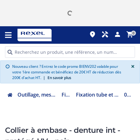
place
handyman
person
shopping_cart
0
G
×
Nouveau client ? Entrez le code promo BIENV202 valable pour
info
votre 1ère commande et bénéficiez de 20€ HT de réduction dès
200€ d'achat HT.
|
En savoir plus
Outillage, mesure et fixation
Fixation
Fixation tube et câble plastique
031902
Collier à embase - denture int -