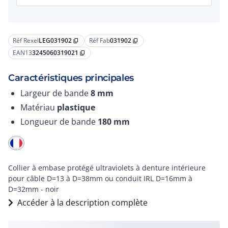
Réf Rexel
LEG031902
Réf Fab
031902
content_copy
content_copy
EAN13
3245060319021
content_copy
Caractéristiques principales
Largeur de bande
8
mm
Matériau
plastique
Longueur de bande
180
mm
Collier à embase protégé ultraviolets à denture intérieure
pour câble D=13 à D=38mm ou conduit IRL D=16mm à
D=32mm - noir
Accéder à la description complète