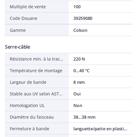
Multiple de vente
100
Code Douane
39259080
Gamme
Colson
Serre-câble
Résistance min. à la traction
220 N
Température de montage
0...40 °C
Largeur de bande
8 mm
Stable aux UV selon ASTM D6779
Oui
Homologation UL
Non
Diamètre du faisceau
38...38 mm
Fermeture à bande
languette/patte en plastique