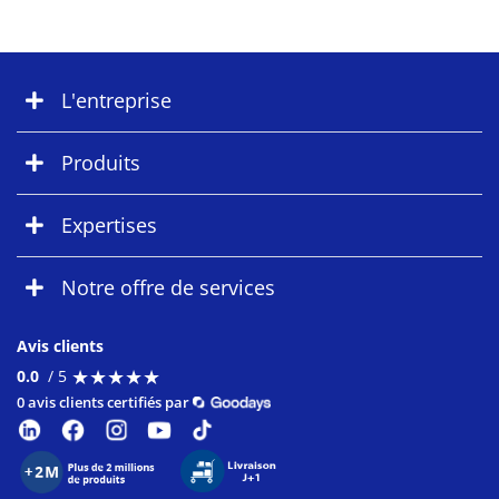
L'entreprise
Produits
Expertises
Notre offre de services
Avis clients
★
★
★
★
★
★
★
★
★
★
0.0
/ 5
0 avis clients certifiés par