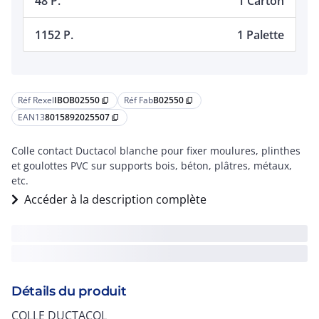
48 P.
1 Carton
1152 P.
1 Palette
Réf Rexel
IBOB02550
Réf Fab
B02550
content_copy
content_copy
EAN13
8015892025507
content_copy
Colle contact Ductacol blanche pour fixer moulures, plinthes
et goulottes PVC sur supports bois, béton, plâtres, métaux,
etc.
Accéder à la description complète
Détails du produit
COLLE DUCTACOL