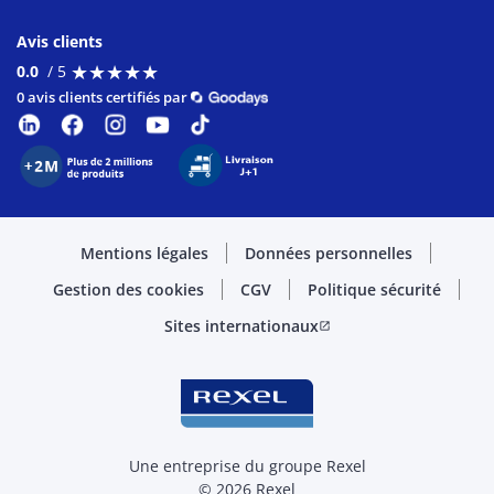
Avis clients
★
★
★
★
★
★
★
★
★
★
0.0
/ 5
0 avis clients certifiés par
Mentions légales
Données personnelles
Gestion des cookies
CGV
Politique sécurité
Sites internationaux
open_in_new
Une entreprise du groupe Rexel
© 2026 Rexel