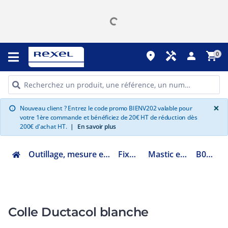
place
handyman
person
shopping_cart
0
G
×
Nouveau client ? Entrez le code promo BIENV202 valable pour
info
votre 1ère commande et bénéficiez de 20€ HT de réduction dès
200€ d'achat HT.
|
En savoir plus
Outillage, mesure et fixation
Fixation
Mastic et colle
B02550
Colle Ductacol blanche