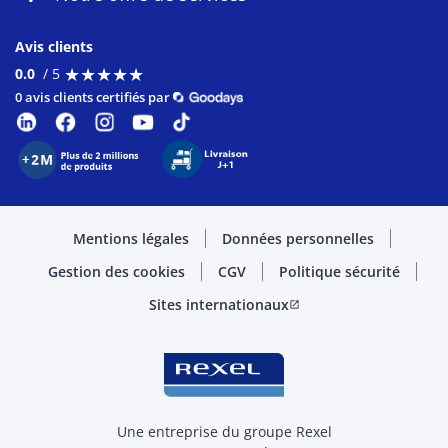
Avis clients
★
★
★
★
★
★
★
★
★
★
0.0
/ 5
0 avis clients certifiés par
Mentions légales
Données personnelles
Gestion des cookies
CGV
Politique sécurité
Sites internationaux
open_in_new
Une entreprise du groupe Rexel