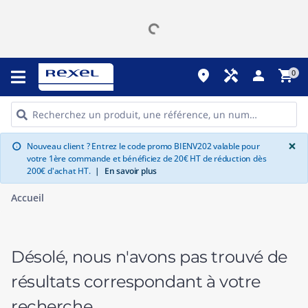
place
handyman
person
shopping_cart
0
G
×
Nouveau client ? Entrez le code promo BIENV202 valable pour
info
votre 1ère commande et bénéficiez de 20€ HT de réduction dès
200€ d'achat HT.
|
En savoir plus
Accueil
Désolé, nous n'avons pas trouvé de
résultats correspondant à votre
recherche