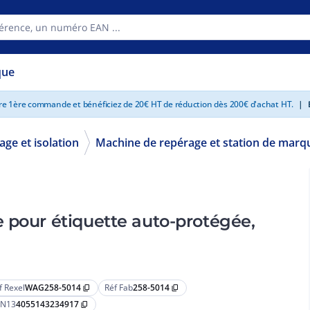
que
tre 1ère commande et bénéficiez de 20€ HT de réduction dès 200€ d'achat HT.
|
E
ge et isolation
Machine de repérage et station de marq
 pour étiquette auto-protégée,
f Rexel
WAG258-5014
Réf Fab
258-5014
content_copy
content_copy
N13
4055143234917
content_copy