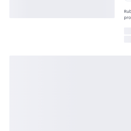
Rub
pro