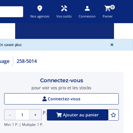
place
handyman
person
shopping_cart
0
Nos agences
Vos outils
Connexion
Panier
Nouveau
Promos
Destockage
feedback
local_offer
new_releases
GLOBA
×
n savoir plus
uage
258-5014
Connectez-vous
pour voir vos prix et les stocks
Connectez-vous
P.
-
+
Ajouter au panier
Min: 1 P. | Multiple: 1 P.