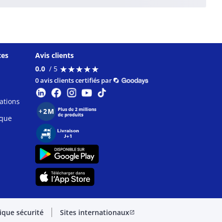
ces
Avis clients
★
★
★
★
★
★
★
★
★
★
0.0
/ 5
0 avis clients certifiés par
ations
ique
tique sécurité
Sites internationaux
open_in_new