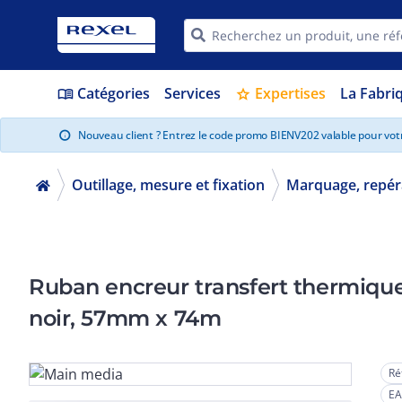
Catégories
Services
Expertises
La Fabri
menu_book
star
Nouveau client ? Entrez le code promo BIENV202 valable pour vo
info
Outillage, mesure et fixation
Marquage, repéra
Ruban encreur transfert thermique
noir, 57mm x 74m
Ré
EA