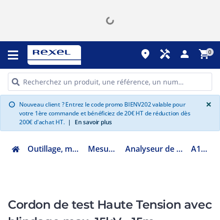
place
handyman
person
shopping_cart
0
G
×
Nouveau client ? Entrez le code promo BIENV202 valable pour
info
votre 1ère commande et bénéficiez de 20€ HT de réduction dès
200€ d'achat HT.
|
En savoir plus
Outillage, mesure et fixation
Mesure portable
Analyseur de réseau électrique
A179415M
Cordon de test Haute Tension avec