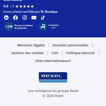
★
★
★
★
★
★
★
★
★
★
0.0
/ 5
0 avis clients certifiés par
Mentions légales
Données personnelles
Gestion des cookies
CGV
Politique sécurité
Sites internationaux
open_in_new
Une entreprise du groupe Rexel
© 2026 Rexel