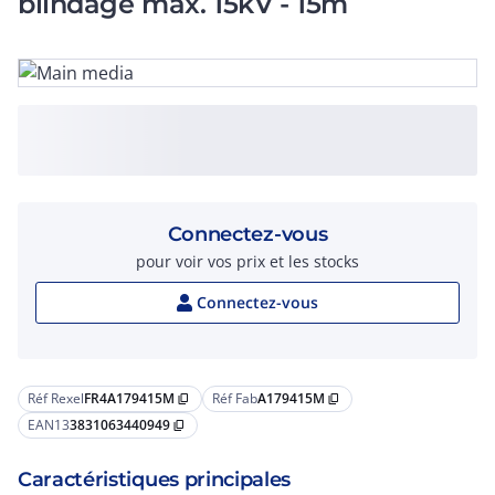
blindage max. 15kV - 15m
Connectez-vous
pour voir vos prix et les stocks
Connectez-vous
Réf Rexel
FR4A179415M
Réf Fab
A179415M
content_copy
content_copy
EAN13
3831063440949
content_copy
Caractéristiques principales