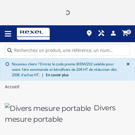
place
handyman
person
shopping_cart
0
G
×
Nouveau client ? Entrez le code promo BIENV202 valable pour
info
votre 1ère commande et bénéficiez de 20€ HT de réduction dès
200€ d'achat HT.
|
En savoir plus
Accueil
Divers
mesure portable