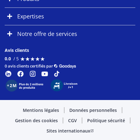
Expertises
Notre offre de services
Avis clients
★
★
★
★
★
★
★
★
★
★
0.0
/ 5
0 avis clients certifiés par
Mentions légales
Données personnelles
Gestion des cookies
CGV
Politique sécurité
Sites internationaux
open_in_new