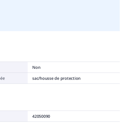
Non
hée
sac/housse de protection
42050090