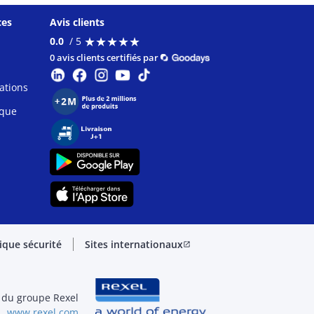
ces
Avis clients
★
★
★
★
★
★
★
★
★
★
0.0
/ 5
0 avis clients certifiés par
ations
ique
tique sécurité
Sites internationaux
open_in_new
 du groupe Rexel
www.rexel.com