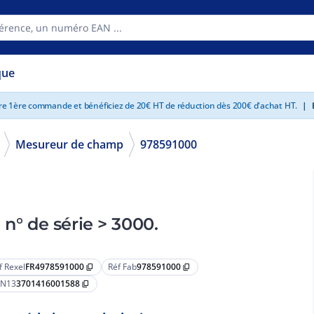
que
tre 1ère commande et bénéficiez de 20€ HT de réduction dès 200€ d'achat HT.
|
E
Mesureur de champ
978591000
Pare-soleil-pluie+patère 784x/7859 n° de série > 3000.
f Rexel
FR4978591000
Réf Fab
978591000
content_copy
content_copy
N13
3701416001588
content_copy