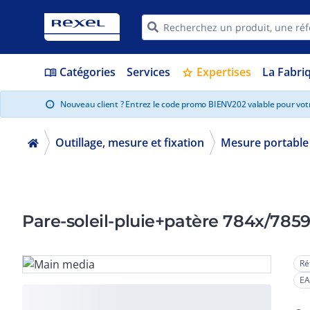
Catégories
Services
Expertises
La Fabri
menu_book
star
Nouveau client ? Entrez le code promo BIENV202 valable pour vo
info
Outillage, mesure et fixation
Mesure portable
Ré
EA