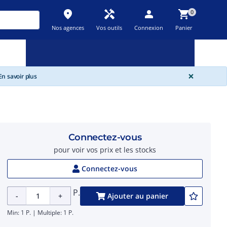
place
handyman
person
shopping_cart
0
Nos agences
Vos outils
Connexion
Panier
Nouveau
Promos
Destockage
feedback
local_offer
new_releases
GLOBA
×
n savoir plus
Connectez-vous
pour voir vos prix et les stocks
Connectez-vous
P.
-
+
Ajouter au panier
Min: 1 P. | Multiple: 1 P.