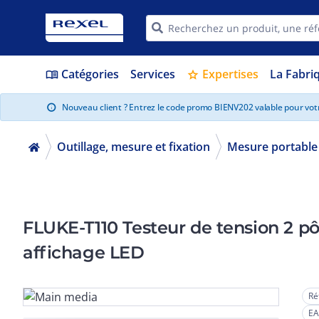
Catégories
Services
Expertises
La Fabri
menu_book
star
Nouveau client ? Entrez le code promo BIENV202 valable pour vo
info
Outillage, mesure et fixation
Mesure portable
FLUKE-T110 Testeur de tension 2 p
affichage LED
Ré
EA