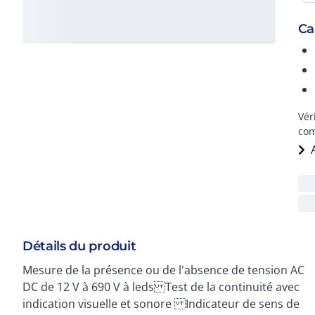
Ca
Vér
co
Détails du produit
Mesure de la présence ou de l'absence de tension AC
polarité Lampe intégrée CAT III 600 V et CAT IV
DC de 12 V à 690 V à leds Test de la continuité avec
indication visuelle et sonore Indicateur de sens de