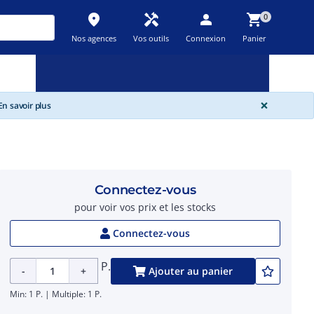
place
handyman
person
shopping_cart
0
Nos agences
Vos outils
Connexion
Panier
Nouveau
Promos
Destockage
feedback
local_offer
new_releases
GLOBA
×
n savoir plus
Connectez-vous
pour voir vos prix et les stocks
Connectez-vous
P.
-
+
Ajouter au panier
Min: 1 P. | Multiple: 1 P.