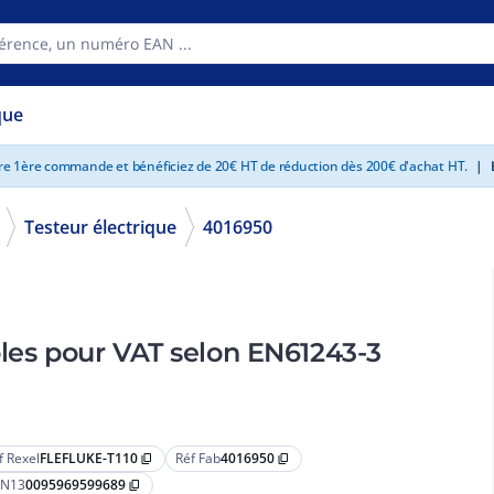
que
tre 1ère commande et bénéficiez de 20€ HT de réduction dès 200€ d'achat HT.
|
E
Testeur électrique
4016950
ôles pour VAT selon EN61243-3
f Rexel
FLEFLUKE-T110
Réf Fab
4016950
content_copy
content_copy
N13
0095969599689
content_copy