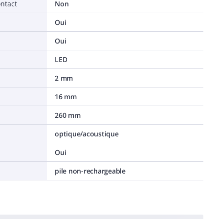
ontact
Non
Oui
Oui
LED
2 mm
16 mm
260 mm
optique/acoustique
Oui
pile non-rechargeable