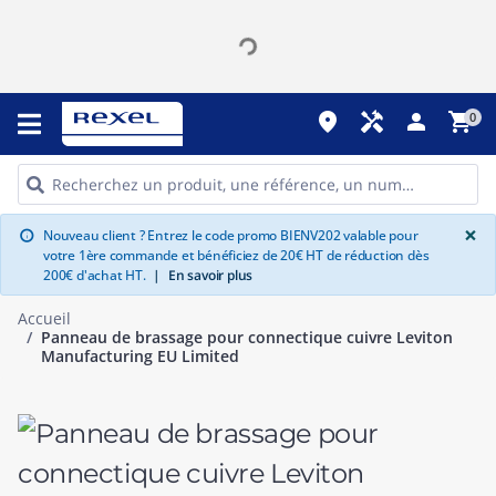
place
handyman
person
shopping_cart
0
G
×
Nouveau client ? Entrez le code promo BIENV202 valable pour
info
votre 1ère commande et bénéficiez de 20€ HT de réduction dès
200€ d'achat HT.
|
En savoir plus
Accueil
Panneau de brassage pour connectique cuivre Leviton
Manufacturing EU Limited