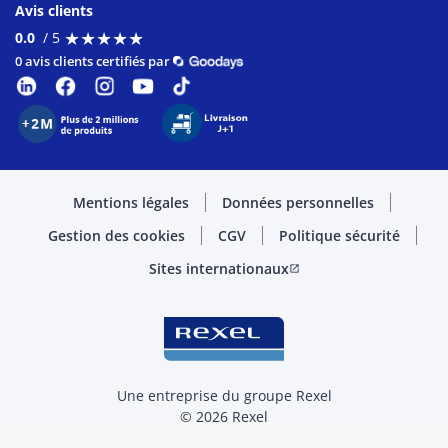
Avis clients
★
★
★
★
★
★
★
★
★
★
0.0
/ 5
0 avis clients certifiés par
Mentions légales
Données personnelles
Gestion des cookies
CGV
Politique sécurité
Sites internationaux
open_in_new
Une entreprise du groupe Rexel
© 2026 Rexel