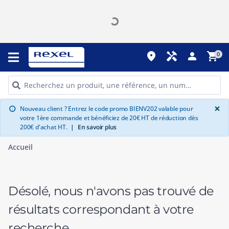
place
handyman
person
shopping_cart
0
G
×
Nouveau client ? Entrez le code promo BIENV202 valable pour
info
votre 1ère commande et bénéficiez de 20€ HT de réduction dès
200€ d'achat HT.
|
En savoir plus
Accueil
Désolé, nous n'avons pas trouvé de
résultats correspondant à votre
recherche