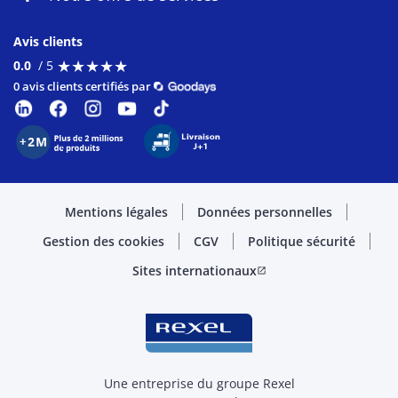
Avis clients
★
★
★
★
★
★
★
★
★
★
0.0
/ 5
0 avis clients certifiés par
Mentions légales
Données personnelles
Gestion des cookies
CGV
Politique sécurité
Sites internationaux
open_in_new
Une entreprise du groupe Rexel