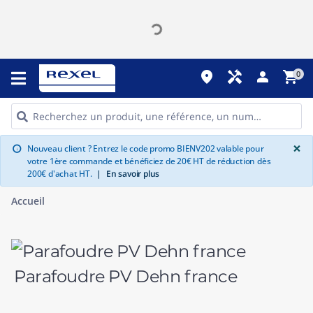
place
handyman
person
shopping_cart
0
G
×
Nouveau client ? Entrez le code promo BIENV202 valable pour
info
votre 1ère commande et bénéficiez de 20€ HT de réduction dès
200€ d'achat HT.
|
En savoir plus
Accueil
Parafoudre PV Dehn france