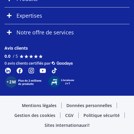
Expertises
Notre offre de services
Avis clients
★
★
★
★
★
★
★
★
★
★
0.0
/ 5
0 avis clients certifiés par
Mentions légales
Données personnelles
Gestion des cookies
CGV
Politique sécurité
Sites internationaux
open_in_new