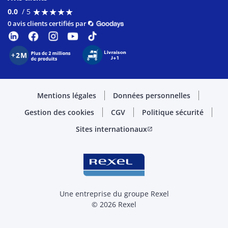
★
★
★
★
★
★
★
★
★
★
0.0
/ 5
0 avis clients certifiés par
Mentions légales
Données personnelles
Gestion des cookies
CGV
Politique sécurité
Sites internationaux
open_in_new
Une entreprise du groupe Rexel
© 2026 Rexel