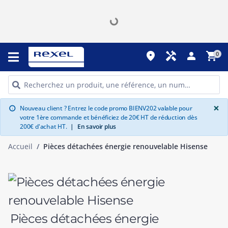
place
handyman
person
shopping_cart
0
G
×
Nouveau client ? Entrez le code promo BIENV202 valable pour
info
votre 1ère commande et bénéficiez de 20€ HT de réduction dès
200€ d'achat HT.
|
En savoir plus
Accueil
Pièces détachées énergie renouvelable Hisense
Pièces détachées énergie