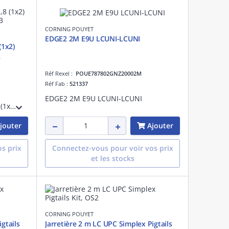
CORNING POUYET
EDGE2 2M E9U LCUNI-LCUNI
(1x2)
3
Réf Rexel :
POUE787802GNZ20002M
Réf Fab :
521337
EDGE2 2M E9U LCUNI-LCUNI
Zipcord Tight Buffer Indoor 2,8 (1x2) G652,5 MMF Infinicore OM1 TB3
jouter
Ajouter
s prix
Connectez-vous pour voir vos prix
et les stocks
CORNING POUYET
gtails
Jarretière 2 m LC UPC Simplex Pigtails