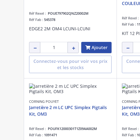
COULEU
Réf Rexel :
POUE797902QNZ20002M
Réf Rexel 
Réf Fab :
545378
Réf Fab :
1
EDGE2 2M OM4 LCUNI-LCUNI
Ajouter
Connectez-vous pour voir vos prix
Connec
et les stocks
CORNING POUYET
CORNING 
Jarretière 2 m LC UPC Simplex Pigtails
Jarretiè
Kit, OM3
Kit, OM3
Réf Rexel :
POUFK12000301T1Z09AA002M
Réf Rexel 
Réf Fab :
1091471
Réf Fab :
1