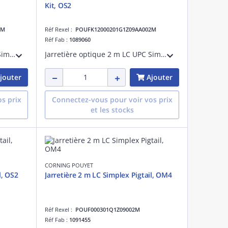
Kit, OS2
2M
Réf Rexel :
POUFK12000201G1Z09AA002M
Réf Fab :
1089060
Jarretière optique 2 m SC APC Simplex Pigtails Kit, OS2
Jarretière optique 2 m LC UPC Simplex Pigtails Kit, OS2
jouter
Ajouter
s prix
Connectez-vous pour voir vos prix
et les stocks
CORNING POUYET
l, OS2
Jarretière 2 m LC Simplex Pigtail, OM4
Réf Rexel :
POUF000301Q1Z09002M
Réf Fab :
1091455