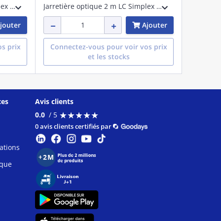
Jarretière optique 2 m LC Simplex Pigtail, OS2
Jarretière optique 2 m LC Simplex Pigtail, OM4
jouter
Ajouter
s prix
Connectez-vous pour voir vos prix
et les stocks
ces
Avis clients
★
★
★
★
★
★
★
★
★
★
0.0
/ 5
0 avis clients certifiés par
ations
ique