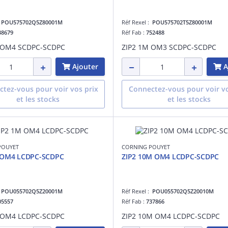
:
POU575702Q5Z80001M
Réf Rexel :
POU575702T5Z80001M
38679
Réf Fab :
752488
 OM4 SCDPC-SCDPC
ZIP2 1M OM3 SCDPC-SCDPC
Ajouter
A
tez-vous pour voir vos prix
Connectez-vous pour voir vo
et les stocks
et les stocks
POUYET
CORNING POUYET
 OM4 LCDPC-SCDPC
ZIP2 10M OM4 LCDPC-SCDPC
:
POU055702Q5Z20001M
Réf Rexel :
POU055702Q5Z20010M
05557
Réf Fab :
737866
 OM4 LCDPC-SCDPC
ZIP2 10M OM4 LCDPC-SCDPC