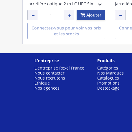
Jarretière optique 2 m LC UPC Simplex Pigtails Kit,OM3
Ajouter
Connectez-vous pour voir vos prix
Connec
et les stocks
L'entreprise
Produits
L'entreprise Rexel France
Catégories
Nous contacter
Nos Marques
Nous recrutons
Catalogues
Ethique
Promotions
Nos agences
Destockage