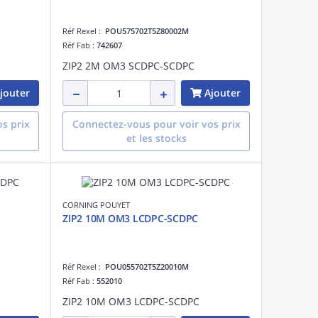
Réf Rexel :
POU575702T5Z80002M
Réf Fab :
742607
ZIP2 2M OM3 SCDPC-SCDPC
jouter
Ajouter
s prix
Connectez-vous pour voir vos prix
et les stocks
CORNING POUYET
ZIP2 10M OM3 LCDPC-SCDPC
Réf Rexel :
POU055702T5Z20010M
Réf Fab :
552010
ZIP2 10M OM3 LCDPC-SCDPC