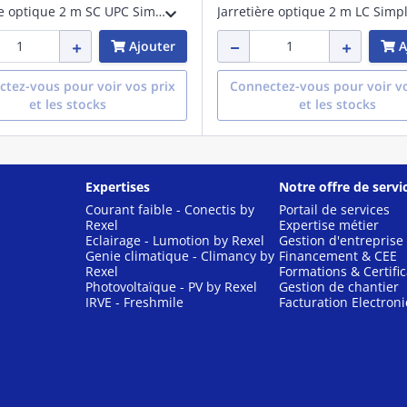
Jarretière optique 2 m SC UPC Simplex Pigtails Kit, OM3
Ajouter
A
tez-vous pour voir vos prix
Connectez-vous pour voir vo
et les stocks
et les stocks
Expertises
Notre offre de servi
Courant faible - Conectis by
Portail de services
Rexel
Expertise métier
Eclairage - Lumotion by Rexel
Gestion d'entreprise
Genie climatique - Climancy by
Financement & CEE
Rexel
Formations & Certific
Photovoltaïque - PV by Rexel
Gestion de chantier
IRVE - Freshmile
Facturation Electron