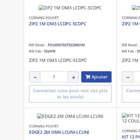
CORNING POUYET
CORNING 
ZIP2 1M OM3 LCDPC-SCDPC
ZIP2 1M
Réf Rexel :
POU055702T5Z20001M
Réf Rexel 
Réf Fab :
552470
Réf Fab :
5
ZIP2 1M OM3 LCDPC-SCDPC
ZIP2 1M
Ajouter
Connectez-vous pour voir vos prix
Connec
et les stocks
CORNING POUYET
CORNING 
EDGE2 2M OM4 LCUNI-LCUNI
KIT 12 P