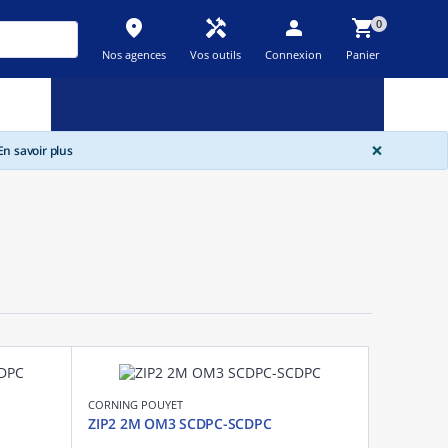
place
handyman
person
shopping_cart
0
Nos agences
Vos outils
Connexion
Panier
Nouveau
Promos
Destockage
feedback
local_offer
new_releases
GLOBA
×
n savoir plus
CORNING POUYET
ZIP2 2M OM3 SCDPC-SCDPC