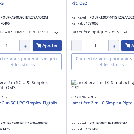
RS
Kit, OS2
:
POUFK12003901B1Z09AA002M
Réf Rexel :
POUFK12004401G1Z09AA00
170406
Réf Fab :
1089062
KIT 12 PIGTAILS OM2 FIBRE MM CLEARCURVE SC/UPC -2M- 12 COULEURS
Ajouter
A
tez-vous pour voir vos prix
Connectez-vous pour voir vo
et les stocks
et les stocks
POUYET
CORNING POUYET
re 2 m SC UPC Simplex Pigtails
Jarretière 2 m LC Simplex Pigtai
:
POUFK12003901T1Z09AA002M
Réf Rexel :
POUF000201G1Z09002M
091475
Réf Fab :
1091452