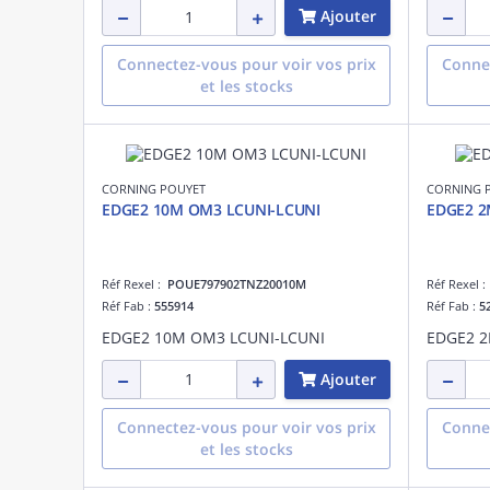
Ajouter
Connectez-vous pour voir vos prix
Connec
et les stocks
CORNING POUYET
CORNING 
EDGE2 10M OM3 LCUNI-LCUNI
EDGE2 2
Réf Rexel :
POUE797902TNZ20010M
Réf Rexel 
Réf Fab :
555914
Réf Fab :
5
EDGE2 10M OM3 LCUNI-LCUNI
EDGE2 2
Ajouter
Connectez-vous pour voir vos prix
Connec
et les stocks