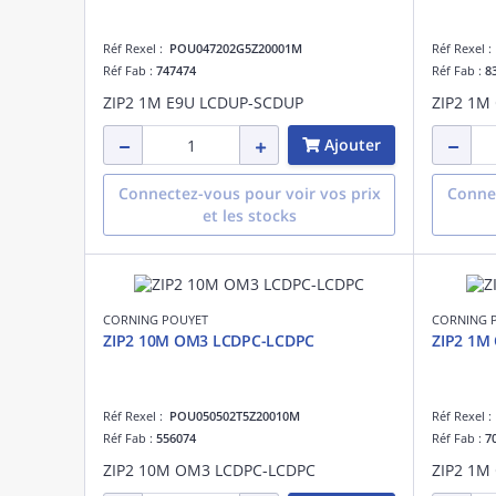
Réf Rexel :
POU047202G5Z20001M
Réf Rexel 
Réf Fab :
747474
Réf Fab :
8
ZIP2 1M E9U LCDUP-SCDUP
ZIP2 1M
Ajouter
Connectez-vous pour voir vos prix
Connec
et les stocks
CORNING POUYET
CORNING 
ZIP2 10M OM3 LCDPC-LCDPC
ZIP2 1M
Réf Rexel :
POU050502T5Z20010M
Réf Rexel 
Réf Fab :
556074
Réf Fab :
7
ZIP2 10M OM3 LCDPC-LCDPC
ZIP2 1M