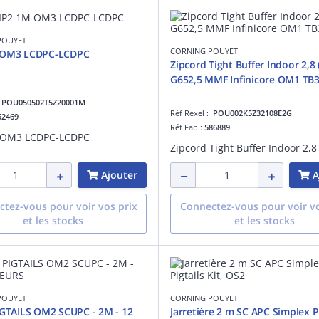
POUYET
CORNING POUYET
 OM3 LCDPC-LCDPC
Zipcord Tight Buffer Indoor 2,8 
G652,5 MMF Infinicore OM1 TB
:
POU050502T5Z20001M
Réf Rexel :
POU002K5Z32108E2G
52469
Réf Fab :
586889
 OM3 LCDPC-LCDPC
Ajouter
A
tez-vous pour voir vos prix
Connectez-vous pour voir vo
et les stocks
et les stocks
POUYET
CORNING POUYET
IGTAILS OM2 SCUPC - 2M - 12
Jarretière 2 m SC APC Simplex Pi