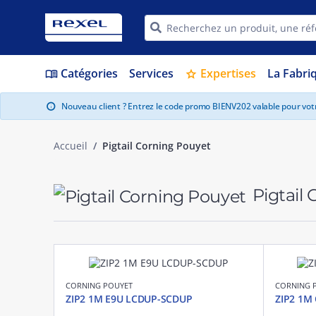
Catégories
Services
Expertises
La Fabri
menu_book
star
Nouveau client ? Entrez le code promo BIENV202 valable pour vo
info
Accueil
Pigtail Corning Pouyet
Pigtail
CORNING POUYET
CORNING 
ZIP2 1M E9U LCDUP-SCDUP
ZIP2 1M