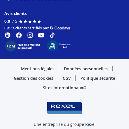
Avis clients
★
★
★
★
★
★
★
★
★
★
0.0
/ 5
0 avis clients certifiés par
Mentions légales
Données personnelles
Gestion des cookies
CGV
Politique sécurité
Sites internationaux
open_in_new
Une entreprise du groupe Rexel