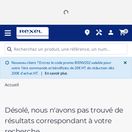
place
handyman
person
shopping_cart
0
G
×
Nouveau client ? Entrez le code promo BIENV202 valable pour
info
votre 1ère commande et bénéficiez de 20€ HT de réduction dès
200€ d'achat HT.
|
En savoir plus
Accueil
Désolé, nous n'avons pas trouvé de
résultats correspondant à votre
recherche