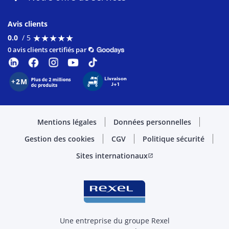
Avis clients
★
★
★
★
★
★
★
★
★
★
0.0
/ 5
0 avis clients certifiés par
Mentions légales
Données personnelles
Gestion des cookies
CGV
Politique sécurité
Sites internationaux
open_in_new
Une entreprise du groupe Rexel