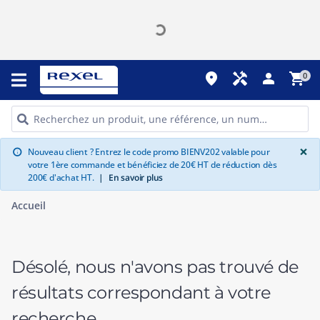
place
handyman
person
shopping_cart
0
G
×
Nouveau client ? Entrez le code promo BIENV202 valable pour
info
votre 1ère commande et bénéficiez de 20€ HT de réduction dès
200€ d'achat HT.
|
En savoir plus
Accueil
Désolé, nous n'avons pas trouvé de
résultats correspondant à votre
recherche