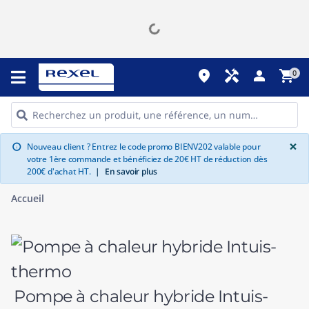
place
handyman
person
shopping_cart
0
G
×
Nouveau client ? Entrez le code promo BIENV202 valable pour
info
votre 1ère commande et bénéficiez de 20€ HT de réduction dès
200€ d'achat HT.
|
En savoir plus
Accueil
Pompe à chaleur hybride Intuis-