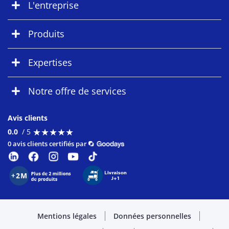
L'entreprise
Produits
Expertises
Notre offre de services
Avis clients
★
★
★
★
★
★
★
★
★
★
0.0
/ 5
0 avis clients certifiés par
Mentions légales
Données personnelles