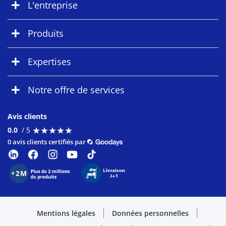
L'entreprise
Produits
Expertises
Notre offre de services
Avis clients
★
★
★
★
★
★
★
★
★
★
0.0
/ 5
0 avis clients certifiés par
Mentions légales
Données personnelles