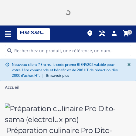
place
handyman
person
shopping_cart
0
G
×
Nouveau client ? Entrez le code promo BIENV202 valable pour
info
votre 1ère commande et bénéficiez de 20€ HT de réduction dès
200€ d'achat HT.
|
En savoir plus
Accueil
Préparation culinaire Pro Dito-