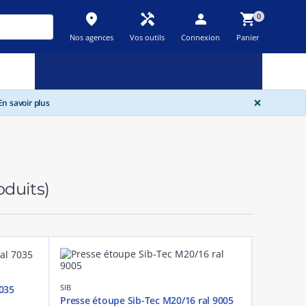
place
handyman
person
shopping_cart
0
Nos agences
Vos outils
Connexion
Panier
Nouveau
Promos
Destockage
feedback
local_offer
new_releases
GLOBA
×
n savoir plus
oduits)
SIB
035
Presse étoupe Sib-Tec M20/16 ral 9005