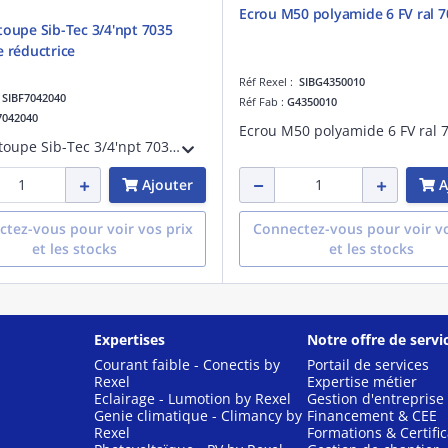
Ecrou M50 polyamide 6 FV ral 7
toupe Sib-Tec 3/4'npt 7035
e réductrice
Réf Rexel :
SIBG4350010
:
SIBF7042040
Réf Fab :
G4350010
7042040
Ecrou M50 polyamide 6 FV ral 
Presse étoupe Sib-Tec 3/4'npt 7035 garniture réductrice
Ajouter
A
tez-vous pour voir vos prix
Connectez-vous pour voir vo
et les stocks
et les stocks
Expertises
Notre offre de servi
Courant faible - Conectis by
Portail de services
Rexel
Expertise métier
Eclairage - Lumotion by Rexel
Gestion d'entreprise
Genie climatique - Climancy by
Financement & CEE
Rexel
Formations & Certific