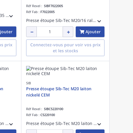
Réf Rexel :
SIBF7022005
Réf Fab :
F7022005
Presse étoupe Sib-Tec Pg 48 7035 + contre-écrou + obturateur mousse
Presse étoupe Sib-Tec M20/16 ral7035 + contre-écrou + obturateur mousse
jouter
Ajouter
s prix
Connectez-vous pour voir vos prix
et les stocks
SIB
on
Presse étoupe Sib-Tec M20 laiton
nickelé CEM
Réf Rexel :
SIBC5220100
Réf Fab :
C5220100
Presse étoupe Sib-Tec M50 laiton nickelé continuité électro-magnétique
Presse étoupe Sib-Tec M20 laiton nickelé continuité électro-magnétique