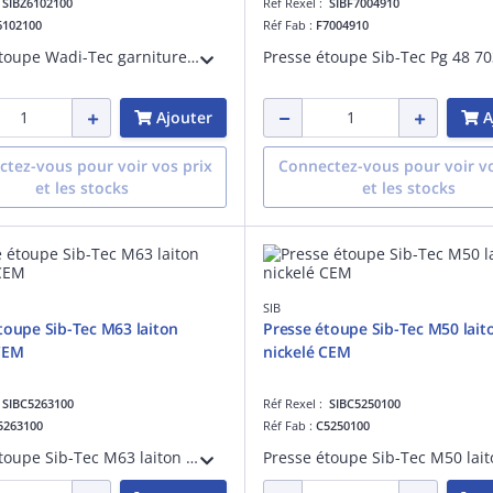
:
SIBZ6102100
Réf Rexel :
SIBF7004910
6102100
Réf Fab :
F7004910
Presse étoupe Wadi-Tec garniture de serrage élargie Pg 21 polyamide 6 7035 obturé
Ajouter
A
tez-vous pour voir vos prix
Connectez-vous pour voir vo
et les stocks
et les stocks
SIB
toupe Sib-Tec M63 laiton
Presse étoupe Sib-Tec M50 lait
CEM
nickelé CEM
:
SIBC5263100
Réf Rexel :
SIBC5250100
5263100
Réf Fab :
C5250100
Presse étoupe Sib-Tec M63 laiton nickelé continuité électro-magnétique