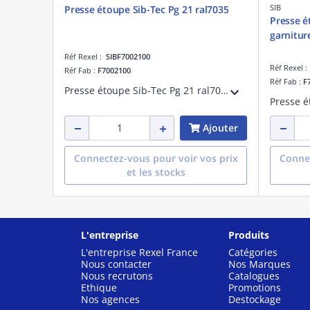
SIB
Presse étoupe Sib-Tec Pg 21 ral7035
Presse é
garnitur
Réf Rexel :
SIBF7002100
Réf Rexel 
Réf Fab :
F7002100
Réf Fab :
F
Presse étoupe Sib-Tec Pg 21 ral7035
Ajouter
Connectez-vous pour voir vos prix
Connec
et les stocks
L'entreprise
Produits
L'entreprise Rexel France
Catégories
Nous contacter
Nos Marques
Nous recrutons
Catalogues
Ethique
Promotions
Nos agences
Destockage