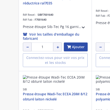
réductrice ral7035
Réf Rexel 
Réf Rexel :
SIBF7001640
Réf Fab :
F
Réf Fab :
F7001640
Presse étoupe Sib-Tec Pg 16 garniture réductrice ral7035
Voir les tailles d'emballage du
fabricant
Ajouter
Connectez-vous pour voir vos prix
Connec
et les stocks
SIB
SIB
Presse étoupe Wadi-Tec ECEA 20iM 8/12
Presse é
obturé laiton nickelé
polyamid