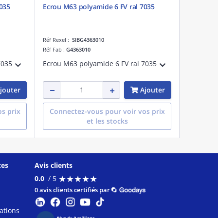
035
Ecrou M63 polyamide 6 FV ral 7035
Réf Rexel :
SIBG4363010
Réf Fab :
G4363010
7035
Ecrou M63 polyamide 6 FV ral 7035
jouter
Ajouter
s prix
Connectez-vous pour voir vos prix
et les stocks
ces
Avis clients
★
★
★
★
★
★
★
★
★
★
0.0
/ 5
0 avis clients certifiés par
ations