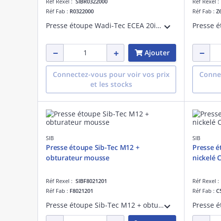
Réf Rexel :
SIBR0322000
Réf Rexel 
Réf Fab :
R0322000
Réf Fab :
Z
Presse étoupe Wadi-Tec ECEA 20iM 8/12 obturé laiton nickelé
Ajouter
Connectez-vous pour voir vos prix
Connec
et les stocks
SIB
SIB
Presse étoupe Sib-Tec M12 +
Presse é
obturateur mousse
nickelé 
Réf Rexel :
SIBF8021201
Réf Rexel 
Réf Fab :
F8021201
Réf Fab :
C
Presse étoupe Sib-Tec M12 + obturateur mousse