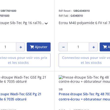
:
SIBF7001600
Réf Rexel :
SIBG4340010
7001600
Réf Fab :
G4340010
Presse étoupe Sib-Tec Pg 16 ral7035
Ecrou M40 polyamide 6 FV ral 
Ajouter
A
tez-vous pour voir vos prix
Connectez-vous pour voir vo
et les stocks
et les stocks
SIB
toupe Wadi-Tec GSE Pg 21
Presse étoupe Sib-Tec Pg 48 703
e 6 7035 obturé
contre-écrou + obturateur mou