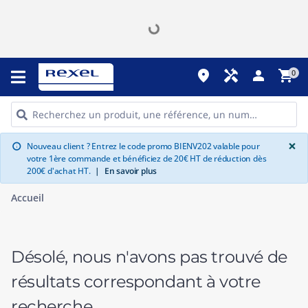
place
handyman
person
shopping_cart
0
G
×
Nouveau client ? Entrez le code promo BIENV202 valable pour
info
votre 1ère commande et bénéficiez de 20€ HT de réduction dès
200€ d'achat HT.
|
En savoir plus
Accueil
Désolé, nous n'avons pas trouvé de
résultats correspondant à votre
recherche