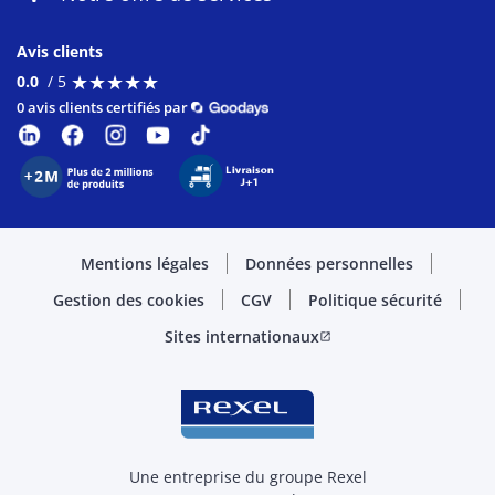
Avis clients
★
★
★
★
★
★
★
★
★
★
0.0
/ 5
0 avis clients certifiés par
Mentions légales
Données personnelles
Gestion des cookies
CGV
Politique sécurité
Sites internationaux
open_in_new
Une entreprise du groupe Rexel