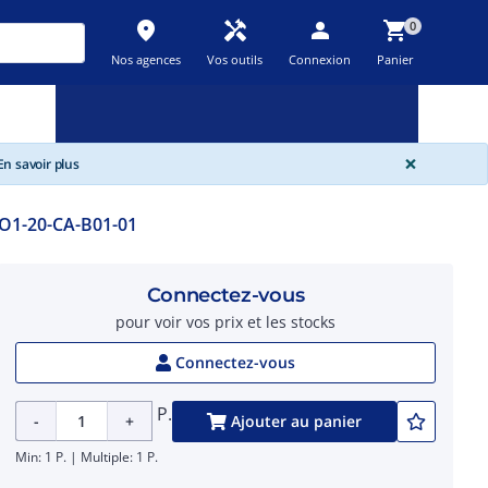
place
handyman
person
shopping_cart
0
Nos agences
Vos outils
Connexion
Panier
Nouveau
Promos
Destockage
feedback
local_offer
new_releases
GLOBA
×
n savoir plus
O1-20-CA-B01-01
Connectez-vous
pour voir vos prix et les stocks
Connectez-vous
P.
-
+
Ajouter au panier
Min: 1 P. | Multiple: 1 P.