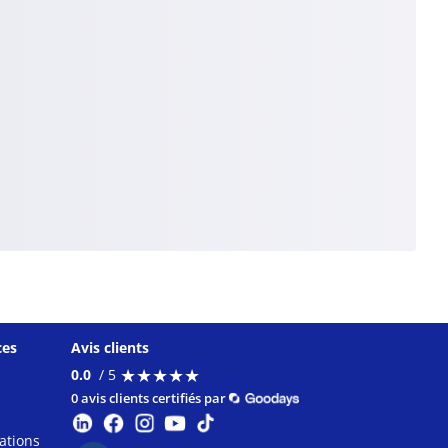
ces
Avis clients
★
★
★
★
★
★
★
★
★
★
0.0
/ 5
0 avis clients certifiés par
ations