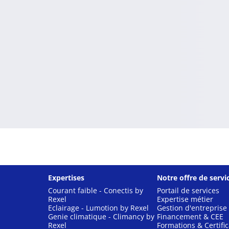
Expertises
Notre offre de servi
Courant faible - Conectis by
Portail de services
Rexel
Expertise métier
Eclairage - Lumotion by Rexel
Gestion d'entreprise
Genie climatique - Climancy by
Financement & CEE
Rexel
Formations & Certific