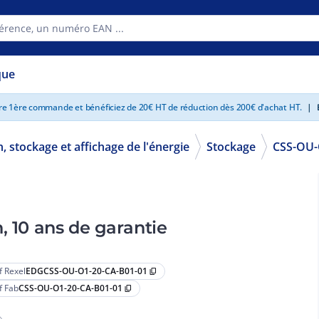
que
tre 1ère commande et bénéficiez de 20€ HT de réduction dès 200€ d'achat HT.
|
E
, stockage et affichage de l'énergie
Stockage
CSS-OU-
, 10 ans de garantie
f Rexel
EDGCSS-OU-O1-20-CA-B01-01
content_copy
f Fab
CSS-OU-O1-20-CA-B01-01
content_copy