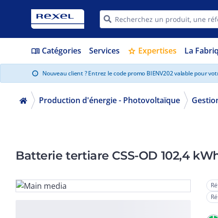
Catégories
Services
Expertises
La Fabri
menu_book
star
Nouveau client ? Entrez le code promo BIENV202 valable pour vo
info
Production d'énergie - Photovoltaïque
Gestion
Batterie tertiare CSS-OD 102,4 kWh
Ré
Ré