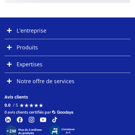
L'entreprise
Produits
Expertises
Notre offre de services
Avis clients
★
★
★
★
★
★
★
★
★
★
0.0
/ 5
0 avis clients certifiés par