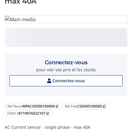
max 40A
Connectez-vous
pour voir vos prix et les stocks
Connectez-vous
Réf Rexel
MP6CSE000100000
Réf Fab
CSE000100000
content_copy
content_copy
EAN13
8719076022107
content_copy
AC Current sensor - single phase - max 40A