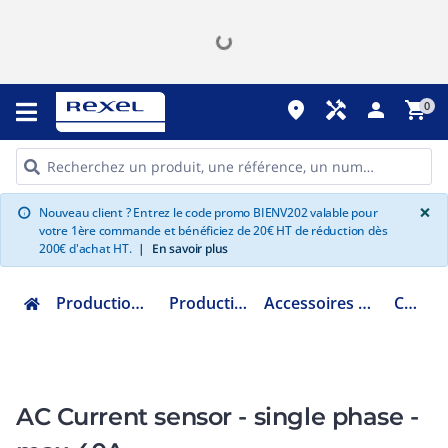
place
handyman
person
shopping_cart
0
G
×
Nouveau client ? Entrez le code promo BIENV202 valable pour
info
votre 1ère commande et bénéficiez de 20€ HT de réduction dès
200€ d'achat HT.
|
En savoir plus
Production d'énergie - Photovoltaïque
Production d'énergie autonome
Accessoires production d'énergie autonome
CSE000100000
AC Current sensor - single phase -