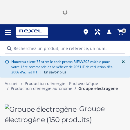
place
handyman
person
shopping_cart
0
G
×
Nouveau client ? Entrez le code promo BIENV202 valable pour
info
votre 1ère commande et bénéficiez de 20€ HT de réduction dès
200€ d'achat HT.
|
En savoir plus
Accueil
Production d'énergie - Photovoltaïque
Production d'énergie autonome
Groupe électrogène
Groupe
électrogène
(150 produits)