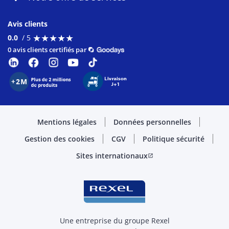
Avis clients
★
★
★
★
★
★
★
★
★
★
0.0
/ 5
0 avis clients certifiés par
Mentions légales
Données personnelles
Gestion des cookies
CGV
Politique sécurité
Sites internationaux
open_in_new
Une entreprise du groupe Rexel