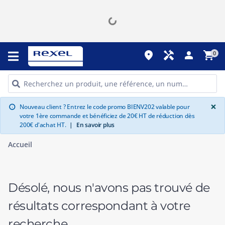
place
handyman
person
shopping_cart
0
G
×
Nouveau client ? Entrez le code promo BIENV202 valable pour
info
votre 1ère commande et bénéficiez de 20€ HT de réduction dès
200€ d'achat HT.
|
En savoir plus
Accueil
Désolé, nous n'avons pas trouvé de
résultats correspondant à votre
recherche