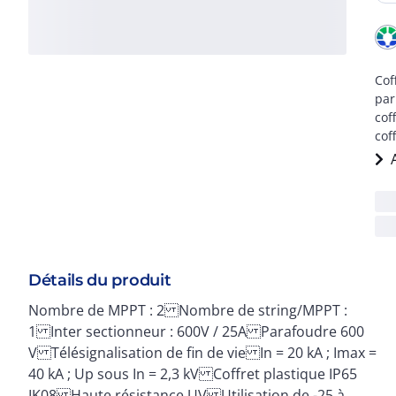
Cof
par
cof
cof
Détails du produit
Nombre de MPPT : 2 Nombre de string/MPPT :
+60°C Résistance aux fils chauds incandescents
1 Inter sectionneur : 600V / 25A Parafoudre 600
V Télésignalisation de fin de vie In = 20 kA ; Imax =
40 kA ; Up sous In = 2,3 kV Coffret plastique IP65
IK08 Haute résistance UV Utilisation de -25 à