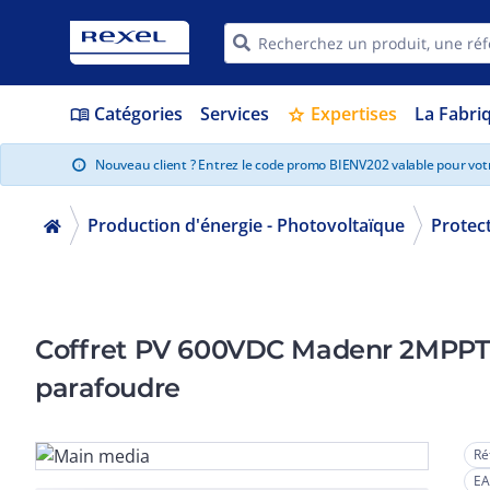
Catégories
Services
Expertises
La Fabri
menu_book
star
Nouveau client ? Entrez le code promo BIENV202 valable pour vo
info
Production d'énergie - Photovoltaïque
Protec
Coffret PV 600VDC Madenr 2MPPT 1
parafoudre
Ré
EA