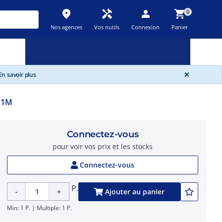
place
handyman
person
shopping_cart
0
Nos agences
Vos outils
Connexion
Panier
Nouveau
Promos
Destockage
feedback
local_offer
new_releases
GLOBA
×
n savoir plus
11M
Connectez-vous
pour voir vos prix et les stocks
Connectez-vous
P.
-
+
Ajouter au panier
Min: 1 P. | Multiple: 1 P.