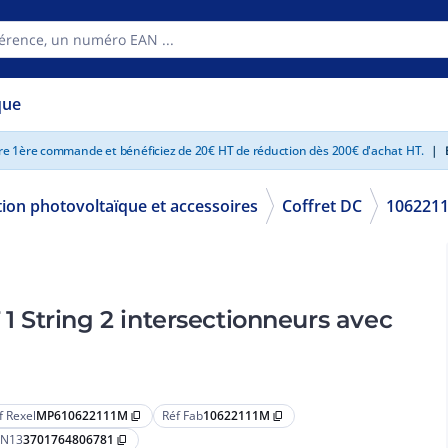
que
tre 1ère commande et bénéficiez de 20€ HT de réduction dès 200€ d'achat HT.
|
E
tion photovoltaïque et accessoires
Coffret DC
106221
 String 2 intersectionneurs avec
f Rexel
MP610622111M
Réf Fab
10622111M
content_copy
content_copy
N13
3701764806781
content_copy