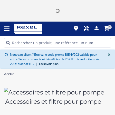
place
handyman
person
shopping_cart
0
G
×
Nouveau client ? Entrez le code promo BIENV202 valable pour
info
votre 1ère commande et bénéficiez de 20€ HT de réduction dès
200€ d'achat HT.
|
En savoir plus
Accueil
Accessoires et filtre pour pompe