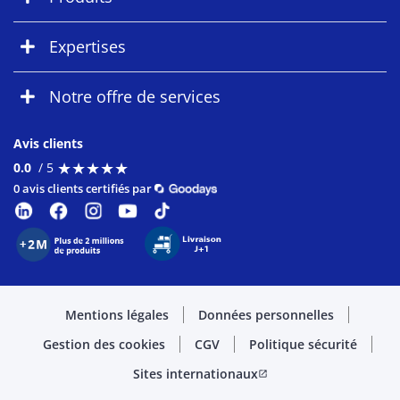
Expertises
Notre offre de services
Avis clients
★
★
★
★
★
★
★
★
★
★
0.0
/ 5
0 avis clients certifiés par
Mentions légales
Données personnelles
Gestion des cookies
CGV
Politique sécurité
Sites internationaux
open_in_new