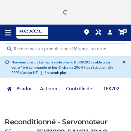
place
handyman
person
shopping_cart
0
G
×
Nouveau client ? Entrez le code promo BIENV202 valable pour
info
votre 1ère commande et bénéficiez de 20€ HT de réduction dès
200€ d'achat HT.
|
En savoir plus
Produits Industriels
Actionneur électrique
Contrôle de mouvement motion
1FK7022-5AK71-1PA0
Reconditionné - Servomoteur