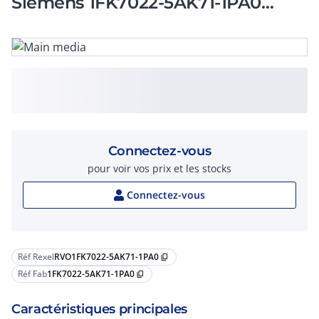
Siemens 1FK7022-5AK71-1PA0
garantie 12 mois
Connectez-vous
pour voir vos prix et les stocks
Connectez-vous
Réf Rexel
RVO1FK7022-5AK71-1PA0
content_copy
Réf Fab
1FK7022-5AK71-1PA0
content_copy
Caractéristiques principales