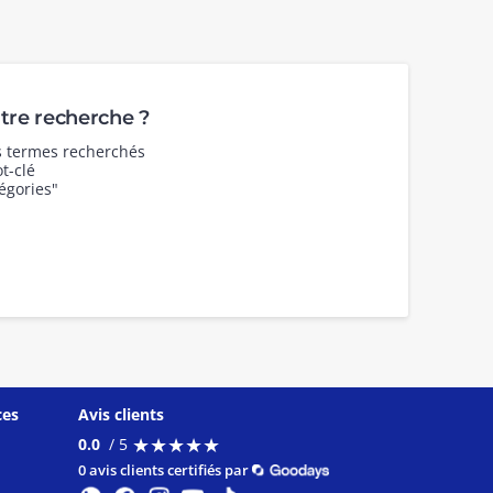
re recherche ?
es termes recherchés
t-clé
égories"
ces
Avis clients
★
★
★
★
★
★
★
★
★
★
0.0
/ 5
0 avis clients certifiés par