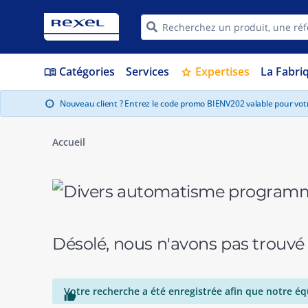
Catégories
Services
Expertises
La Fabri
menu_book
star
Nouveau client ? Entrez le code promo BIENV202 valable pour vo
info
Accueil
Désolé, nous n'avons pas trouvé
Votre recherche a été enregistrée afin que notre éq
