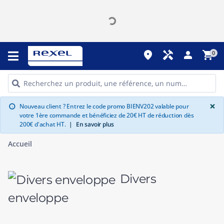
place
handyman
person
shopping_cart
0
G
×
Nouveau client ? Entrez le code promo BIENV202 valable pour
info
votre 1ère commande et bénéficiez de 20€ HT de réduction dès
200€ d'achat HT.
|
En savoir plus
Accueil
Divers
enveloppe