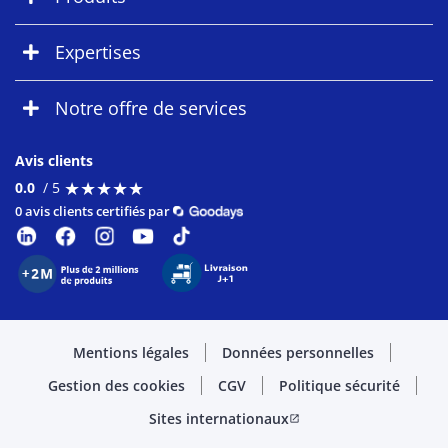
Expertises
Notre offre de services
Avis clients
★
★
★
★
★
★
★
★
★
★
0.0
/ 5
0 avis clients certifiés par
Mentions légales
Données personnelles
Gestion des cookies
CGV
Politique sécurité
Sites internationaux
open_in_new