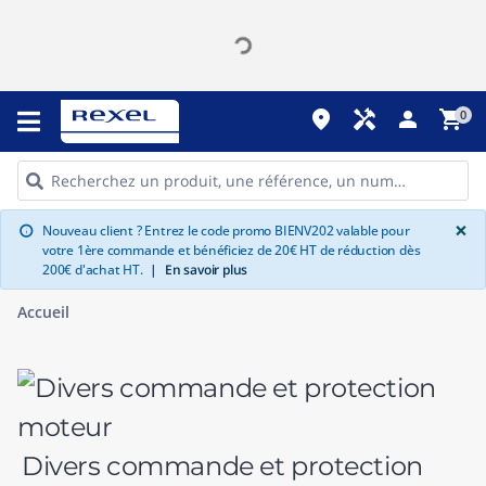
place
handyman
person
shopping_cart
0
G
×
Nouveau client ? Entrez le code promo BIENV202 valable pour
info
votre 1ère commande et bénéficiez de 20€ HT de réduction dès
200€ d'achat HT.
|
En savoir plus
Accueil
Divers commande et protection