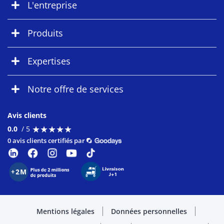
L'entreprise
Produits
Expertises
Notre offre de services
Avis clients
★
★
★
★
★
★
★
★
★
★
0.0
/ 5
0 avis clients certifiés par
Mentions légales
Données personnelles