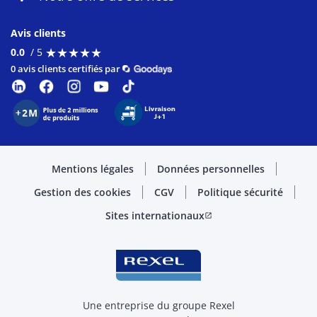
Avis clients
★
★
★
★
★
★
★
★
★
★
0.0
/ 5
0 avis clients certifiés par
Mentions légales
Données personnelles
Gestion des cookies
CGV
Politique sécurité
Sites internationaux
open_in_new
Une entreprise du groupe Rexel