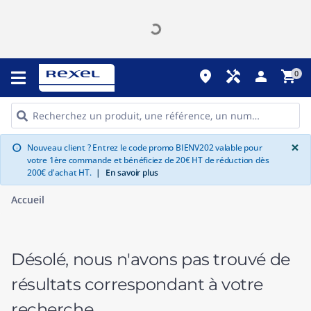
place
handyman
person
shopping_cart
0
G
×
Nouveau client ? Entrez le code promo BIENV202 valable pour
info
votre 1ère commande et bénéficiez de 20€ HT de réduction dès
200€ d'achat HT.
|
En savoir plus
Accueil
Désolé, nous n'avons pas trouvé de
résultats correspondant à votre
recherche