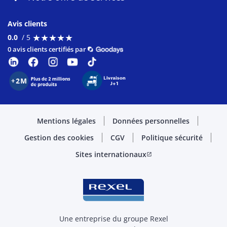
Avis clients
★
★
★
★
★
★
★
★
★
★
0.0
/ 5
0 avis clients certifiés par
Mentions légales
Données personnelles
Gestion des cookies
CGV
Politique sécurité
Sites internationaux
open_in_new
Une entreprise du groupe Rexel