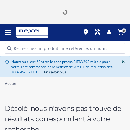
place
handyman
person
shopping_cart
0
G
×
Nouveau client ? Entrez le code promo BIENV202 valable pour
info
votre 1ère commande et bénéficiez de 20€ HT de réduction dès
200€ d'achat HT.
|
En savoir plus
Accueil
Désolé, nous n'avons pas trouvé de
résultats correspondant à votre
recherche