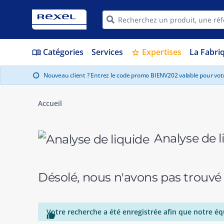
Catégories
Services
Expertises
La Fabri
menu_book
star
Nouveau client ? Entrez le code promo BIENV202 valable pour vo
info
Accueil
Analyse de l
Désolé, nous n'avons pas trouvé
Votre recherche a été enregistrée afin que notre éq
