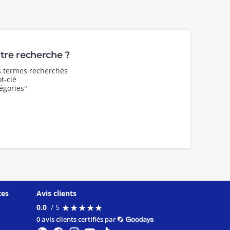
re recherche ?
es termes recherchés
t-clé
égories"
ces
Avis clients
★
★
★
★
★
★
★
★
★
★
0.0
/ 5
0 avis clients certifiés par