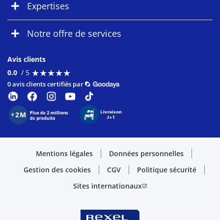
Expertises
Notre offre de services
Avis clients
★
★
★
★
★
★
★
★
★
★
0.0
/ 5
0 avis clients certifiés par
Mentions légales
Données personnelles
Gestion des cookies
CGV
Politique sécurité
Sites internationaux
open_in_new