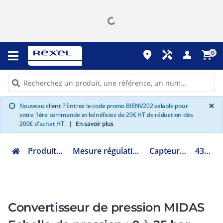
place
handyman
person
shopping_cart
0
G
×
Nouveau client ? Entrez le code promo BIENV202 valable pour
info
votre 1ère commande et bénéficiez de 20€ HT de réduction dès
200€ d'achat HT.
|
En savoir plus
Produits Industriels
Mesure régulation instrumentation
Capteur de pression
43006712
Convertisseur de pression MIDAS