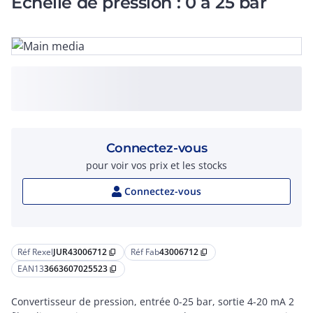
Echelle de pression : 0 à 25 bar
Connectez-vous
pour voir vos prix et les stocks
Connectez-vous
Réf Rexel
JUR43006712
Réf Fab
43006712
content_copy
content_copy
EAN13
3663607025523
content_copy
Convertisseur de pression, entrée 0-25 bar, sortie 4-20 mA 2