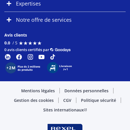
Expertises
Notre offre de services
Avis clients
★
★
★
★
★
★
★
★
★
★
0.0
/ 5
0 avis clients certifiés par
Mentions légales
Données personnelles
Gestion des cookies
CGV
Politique sécurité
Sites internationaux
open_in_new