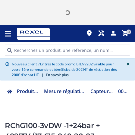
place
handyman
person
shopping_cart
0
G
×
Nouveau client ? Entrez le code promo BIENV202 valable pour
info
votre 1ère commande et bénéficiez de 20€ HT de réduction dès
200€ d'achat HT.
|
En savoir plus
Produits Industriels
Mesure régulation instrumentation
Capteur de pression
00678933
RChG100-3vDW -1+24bar +