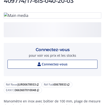
409774/17-615-040-20-03
Connectez-vous
pour voir vos prix et les stocks
Connectez-vous
Réf Rexel
JUR00678933
Réf Fab
00678933
content_copy
content_copy
EAN13
3663607010048
content_copy
Manomètre en inox avec boîtier de 100 mm, plage de mesure