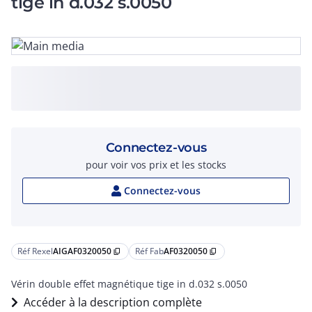
tige in d.032 s.0050
Connectez-vous
pour voir vos prix et les stocks
Connectez-vous
Réf Rexel
AIGAF0320050
Réf Fab
AF0320050
content_copy
content_copy
Vérin double effet magnétique tige in d.032 s.0050
Accéder à la description complète