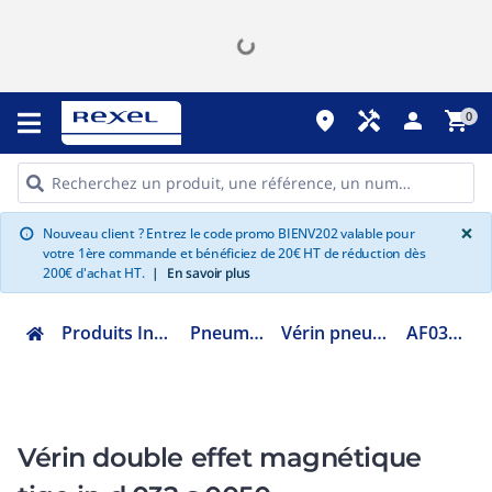
place
handyman
person
shopping_cart
0
G
×
Nouveau client ? Entrez le code promo BIENV202 valable pour
info
votre 1ère commande et bénéficiez de 20€ HT de réduction dès
200€ d'achat HT.
|
En savoir plus
Produits Industriels
Pneumatique
Vérin pneumatique
AF0320050
Vérin double effet magnétique