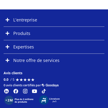
L'entreprise
Produits
Expertises
Notre offre de services
Avis clients
★
★
★
★
★
★
★
★
★
★
0.0
/ 5
0 avis clients certifiés par