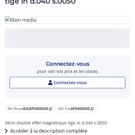
tige in d.040 s.0050
Connectez-vous
pour voir vos prix et les stocks
Connectez-vous
Réf Rexel
AIGAF0400050
Réf Fab
AF0400050
content_copy
content_copy
Vérin double effet magnétique tige in d.040 s.0050
Accéder à la description complète