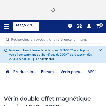
place
handyman
person
shopping_cart
0
G
×
Nouveau client ? Entrez le code promo BIENV202 valable pour
info
votre 1ère commande et bénéficiez de 20€ HT de réduction dès
200€ d'achat HT.
|
En savoir plus
Produits Industriels
Pneumatique
Vérin pneumatique
AF0400050
Vérin double effet magnétique