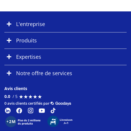
L'entreprise
Produits
Expertises
Notre offre de services
Avis clients
★
★
★
★
★
★
★
★
★
★
0.0
/ 5
0 avis clients certifiés par