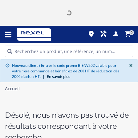
place
handyman
person
shopping_cart
0
G
×
Nouveau client ? Entrez le code promo BIENV202 valable pour
info
votre 1ère commande et bénéficiez de 20€ HT de réduction dès
200€ d'achat HT.
|
En savoir plus
Accueil
Désolé, nous n'avons pas trouvé de
résultats correspondant à votre
recherche