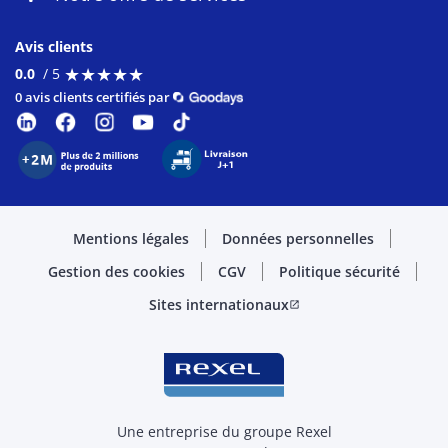
Avis clients
★
★
★
★
★
★
★
★
★
★
0.0
/ 5
0 avis clients certifiés par
Mentions légales
Données personnelles
Gestion des cookies
CGV
Politique sécurité
Sites internationaux
open_in_new
Une entreprise du groupe Rexel