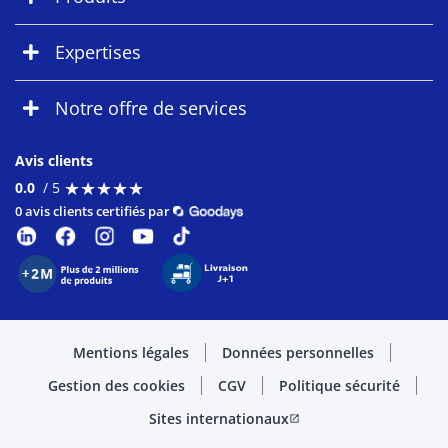
Expertises
Notre offre de services
Avis clients
★
★
★
★
★
★
★
★
★
★
0.0
/ 5
0 avis clients certifiés par
Mentions légales
Données personnelles
Gestion des cookies
CGV
Politique sécurité
Sites internationaux
open_in_new