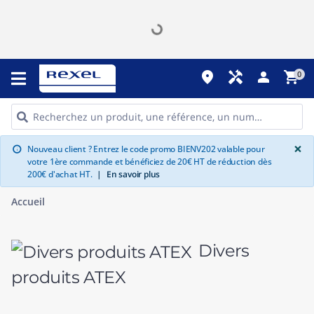
place
handyman
person
shopping_cart
0
G
×
Nouveau client ? Entrez le code promo BIENV202 valable pour
info
votre 1ère commande et bénéficiez de 20€ HT de réduction dès
200€ d'achat HT.
|
En savoir plus
Accueil
Divers
produits ATEX