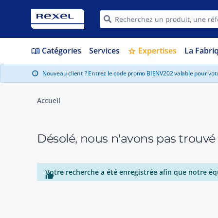
Catégories
Services
Expertises
La Fabri
menu_book
star
Nouveau client ? Entrez le code promo BIENV202 valable pour vo
info
Accueil
Désolé, nous n'avons pas trouvé
Votre recherche a été enregistrée afin que notre éq
