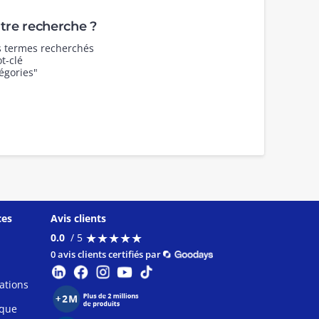
re recherche ?
es termes recherchés
t-clé
égories"
ces
Avis clients
★
★
★
★
★
★
★
★
★
★
0.0
/ 5
0 avis clients certifiés par
ations
ique