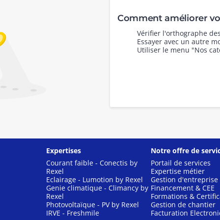
Comment améliorer vot
Vérifier l'orthographe d
Essayer avec un autre mo
Utiliser le menu "Nos cat
Expertises
Notre offre de servi
Courant faible - Conectis by
Portail de services
Rexel
Expertise métier
Eclairage - Lumotion by Rexel
Gestion d'entreprise
Genie climatique - Climancy by
Financement & CEE
Rexel
Formations & Certific
Photovoltaïque - PV by Rexel
Gestion de chantier
IRVE - Freshmile
Facturation Electron