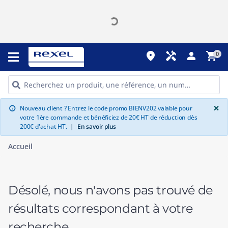
place
handyman
person
shopping_cart
0
G
×
Nouveau client ? Entrez le code promo BIENV202 valable pour
info
votre 1ère commande et bénéficiez de 20€ HT de réduction dès
200€ d'achat HT.
|
En savoir plus
Accueil
Désolé, nous n'avons pas trouvé de
résultats correspondant à votre
recherche