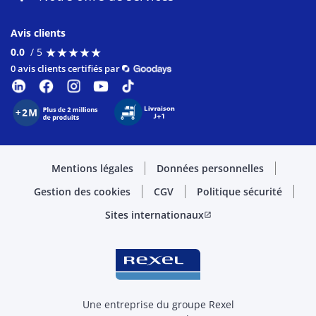
Avis clients
★
★
★
★
★
★
★
★
★
★
0.0
/ 5
0 avis clients certifiés par
Mentions légales
Données personnelles
Gestion des cookies
CGV
Politique sécurité
Sites internationaux
open_in_new
Une entreprise du groupe Rexel