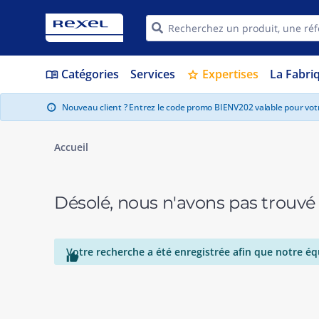
Catégories
Services
Expertises
La Fabri
menu_book
star
Nouveau client ? Entrez le code promo BIENV202 valable pour vo
info
Accueil
Désolé, nous n'avons pas trouvé
Votre recherche a été enregistrée afin que notre éq
