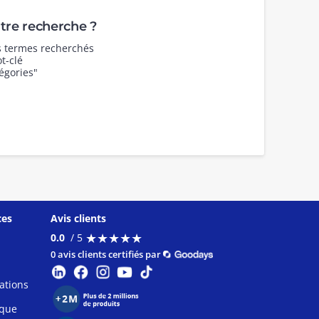
re recherche ?
es termes recherchés
t-clé
égories"
ces
Avis clients
★
★
★
★
★
★
★
★
★
★
0.0
/ 5
0 avis clients certifiés par
ations
ique