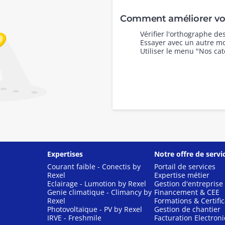
Comment améliorer vot
Vérifier l'orthographe d
Essayer avec un autre mo
Utiliser le menu "Nos cat
Expertises
Notre offre de servi
Courant faible - Conectis by
Portail de services
Rexel
Expertise métier
Eclairage - Lumotion by Rexel
Gestion d'entreprise
Genie climatique - Climancy by
Financement & CEE
Rexel
Formations & Certific
Photovoltaïque - PV by Rexel
Gestion de chantier
IRVE - Freshmile
Facturation Electron